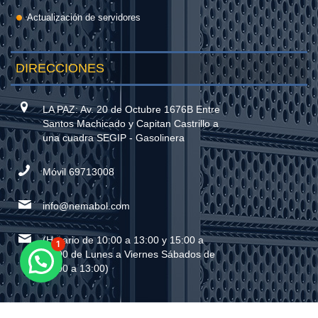
Actualización de servidores
DIRECCIONES
LA PAZ: Av. 20 de Octubre 1676B Entre
Santos Machicado y Capitan Castrillo a
una cuadra SEGIP - Gasolinera
Móvil 69713008
info@nemabol.com
(Horario de 10:00 a 13:00 y 15:00 a
1
20:00 de Lunes a Viernes Sábados de
09:00 a 13:00)