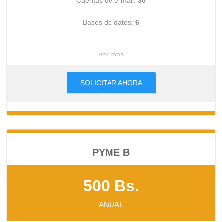
Cuentas de e-mail:
30
Bases de datos:
6
CONSULTAR
ver mas
SOLICITAR AHORA
PYME B
500 Bs.
ANUAL