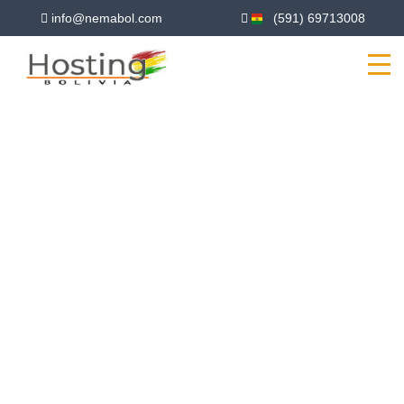
info@nemabol.com
(591) 69713008
PRECIOS DE
DOMINIO EN
BOLIVIA
Nuevas extensiones. Precios bajos.
Registra tu nombre de dominio perfecto
hoy mismo.