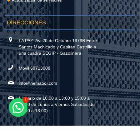
Actualización de servidores
DIRECCIONES
LA PAZ: Av. 20 de Octubre 1676B Entre
Santos Machicado y Capitan Castrillo a
una cuadra SEGIP - Gasolinera
Móvil 69713008
info@nemabol.com
(Horario de 10:00 a 13:00 y 15:00 a
1
20:00 de Lunes a Viernes Sábados de
09:00 a 13:00)
Copyright 2020 ® www.hostingbolivia.org todos los derechos reservados