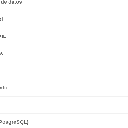
 de datos
ol
AIL
s
nto
 PosgreSQL)