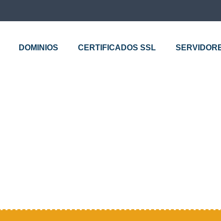
DOMINIOS
CERTIFICADOS SSL
SERVIDOR
PLAN SERVIDOR VP
VPS SERVER 3500 Bs. ANUAL