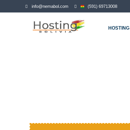
info@nemabol.com
(591) 69713008
HOSTING
HOSTING 