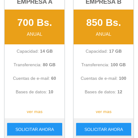
EMPRESA A
EMPRESA B
700 Bs.
850 Bs.
ANUAL
ANUAL
Capacidad:
14 GB
Capacidad:
17 GB
Transferencia:
80 GB
Transferencia:
100 GB
Cuentas de e-mail:
60
Cuentas de e-mail:
100
Bases de datos:
10
Bases de datos:
12
CONSULTAR
CONSULTAR
ver mas
ver mas
SOLICITAR AHORA
SOLICITAR AHORA