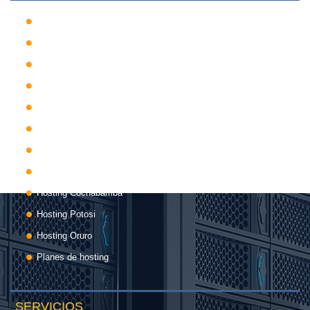
Hosting Bolivia
Hosting Beni
Hosting Internacional
Hosting Chuquisaca
Hosting La Paz
Hosting Pando
Hosting Santa Cruz
Hosting Tarija
Hosting Cochabamba
Hosting Potosi
Hosting Oruro
Planes de hosting
SERVICIOS